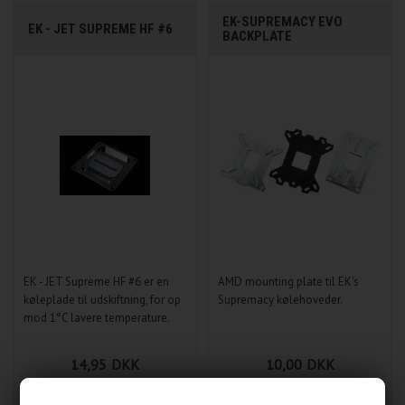
EK-SUPREMACY EVO
EK - JET SUPREME HF #6
BACKPLATE
EK - JET Supreme HF #6 er en
AMD mounting plate til EK's
køleplade til udskiftning, for op
Supremacy kølehoveder.
mod 1°C lavere temperature.
14,95
DKK
10,00
DKK
PÅ LAGER
IKKE PÅ LAGER