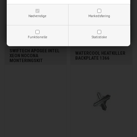
5,00
DKK
5,00
DKK
Nødvendige
Markedsføring
IKKE PÅ LAGER
PÅ LAGER
Funktionelle
Statistiske
SWIFTECH APOGEE INTEL
WATERCOOL HEATKILLER
XEON NOCONA
BACKPLATE 1366
MONTERINGSKIT