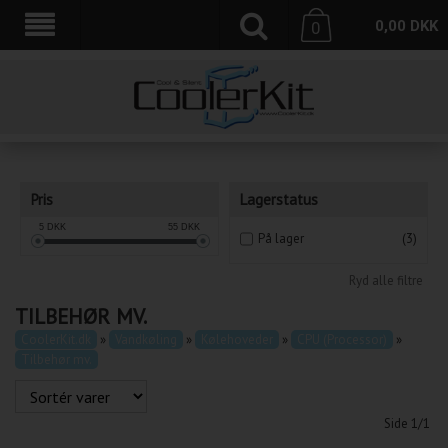
0,00
DKK
0
Pris
Lagerstatus
5
DKK
55
DKK
På lager
(3)
Ryd alle filtre
TILBEHØR MV.
CoolerKit.dk
»
Vandkøling
»
Kølehoveder
»
CPU (Processor)
»
Tilbehør mv.
Side 1/1