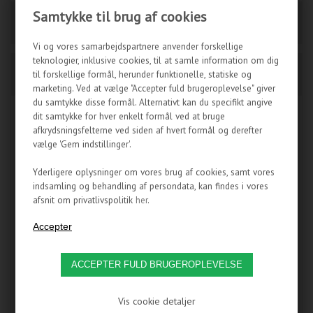
Samtykke til brug af cookies
Vi og vores samarbejdspartnere anvender forskellige
EKWB SUPREMACY AMD
teknologier, inklusive cookies, til at samle information om dig
EKWB SUPREMACY INTEL
754, 939, 940, AM2, AM2+,
til forskellige formål, herunder funktionelle, statiske og
775/1366 SUPPORT
AM3, AM3+, FM2, FM2+
BACKPLATE
marketing. Ved at vælge "Accepter fuld brugeroplevelse" giver
SUPPORT
du samtykke disse formål. Alternativt kan du specifikt angive
dit samtykke for hver enkelt formål ved at bruge
afkrydsningsfelterne ved siden af hvert formål og derefter
vælge 'Gem indstillinger'.
Yderligere oplysninger om vores brug af cookies, samt vores
indsamling og behandling af persondata, kan findes i vores
afsnit om privatlivspolitik
her
.
AMD mounting plate til EKWB's
Intel mounting plate til EKWB's
Supremacy køleblokke
Supremacy køleblokke.
Vis cookie detaljer