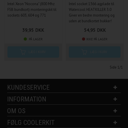
Intel Xeon "Nocona" (800 Mhz
Intel socket 1366 agplade til
FSB bundkort) monteringskit til
Watercool HEATKILLER 3.0
sockets 603, 604 og 771
Giver en bedre montering og
uden at bundkortet bukker!
39,95
DKK
54,95
DKK
PÅ LAGER
IKKE PÅ LAGER
Side 1/1
KUNDESERVICE
INFORMATION
OM OS
FØLG COOLERKIT