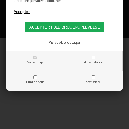
afsnit om privatlivspolitik
her
.
Copyrights © 2002-2021 CoolerKit A/S
Vis cookie detaljer
Nødvendige
Markedsføring
Funktionelle
Statistiske