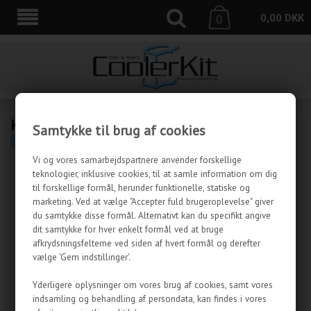
0,00
DKK
0
KABINETTER & PSU
Samtykke til brug af cookies
CoolerKit.dk
»
Kabinetter & PSU
Vi og vores samarbejdspartnere anvender forskellige
teknologier, inklusive cookies, til at samle information om dig
til forskellige formål, herunder funktionelle, statiske og
marketing. Ved at vælge "Accepter fuld brugeroplevelse" giver
du samtykke disse formål. Alternativt kan du specifikt angive
dit samtykke for hver enkelt formål ved at bruge
afkrydsningsfelterne ved siden af hvert formål og derefter
vælge 'Gem indstillinger'.
STRØMFORSYNINGER
KABINETTER
Yderligere oplysninger om vores brug af cookies, samt vores
indsamling og behandling af persondata, kan findes i vores