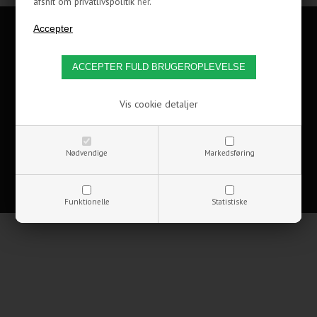
afsnit om privatlivspolitik
her
.
KUNDESERVICE
INFORMATION
OM OS
Vis cookie detaljer
FØLG COOLERKIT
Nødvendige
Markedsføring
Copyrights © 2002-2021 CoolerKit A/S
Funktionelle
Statistiske