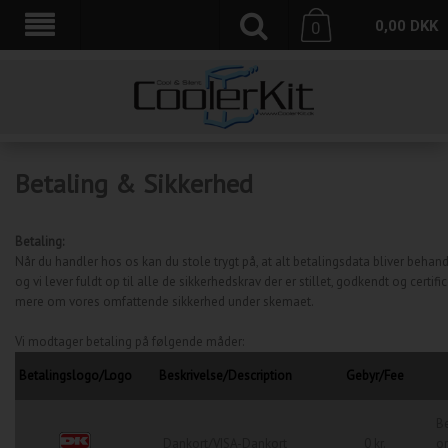
0,00
DKK
0
Betaling & Sikkerhed
Betaling:
Når du handler hos os kan du stole trygt på, at alt betalingsdata bliver behandle
og vi lever fuldt op til alle de sikkerhedskrav der er stillet, godkendt og certif
mere om vores omfattende sikkerhed under skemaet.
Vi modtager betaling på følgende måder:
Betalingslogo/Logo
Beskrivelse/Description
Gebyr/Fee
Be
Dankort/VISA-Dankort
0 kr.
or