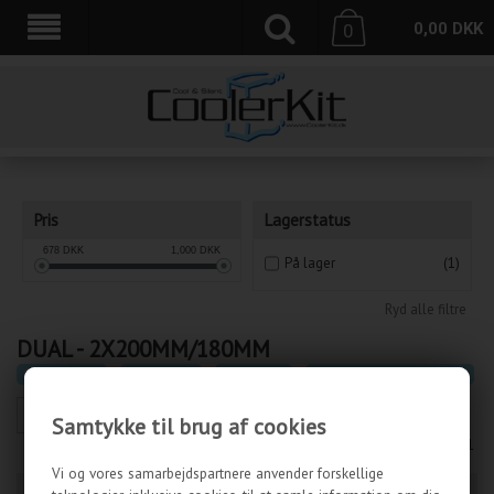
0,00
DKK
0
Pris
Lagerstatus
678
DKK
1,000
DKK
På lager
(1)
Ryd alle filtre
DUAL - 2X200MM/180MM
CoolerKit.dk
»
Vandkøling
»
Radiatorer
»
Dual - 2x200mm/180mm
Samtykke til brug af cookies
Side 1/1
Vi og vores samarbejdspartnere anvender forskellige