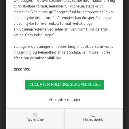
teknologier, inklusive cookies, til at samle information om dig
ALPHACOOL NEXXXOS
MAGICOOL DUAL 180
XT45 2X180MM
COPPER RADIATOR
til forskellige formål, herunder funktionelle, statiske og
marketing. Ved at vælge "Accepter fuld brugeroplevelse" giver
du samtykke disse formål. Alternativt kan du specifikt angive
NYHED
NYHED
dit samtykke for hver enkelt formål ved at bruge
afkrydsningsfelterne ved siden af hvert formål og derefter
vælge 'Gem indstillinger'.
Yderligere oplysninger om vores brug af cookies, samt vores
indsamling og behandling af persondata, kan findes i vores
afsnit om privatlivspolitik
her
.
Alphacool NexXxoS XT45 Full
Magicools slim radiator, med
Copper 180mm dual radiator fra
kun 35 mm tykkelse er denne
Alphacool giver nye
radiator egnet til montering
Vis cookie detaljer
dimensioner til radiatorer.
overalt.
999,00
DKK
679,95
DKK
1.399,95
Nødvendige
Markedsføring
PÅ LAGER
IKKE PÅ LAGER