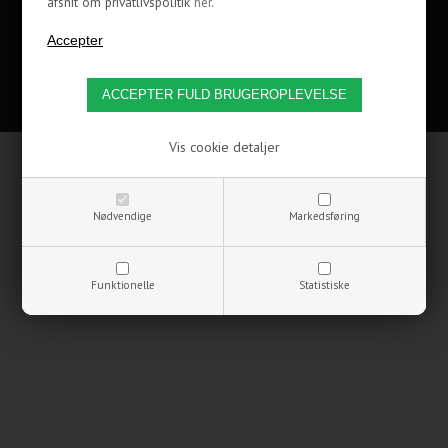
afsnit om privatlivspolitik
her
.
Copyrights © 2002-2021 CoolerKit A/S
Vis cookie detaljer
Nødvendige
Markedsføring
Funktionelle
Statistiske