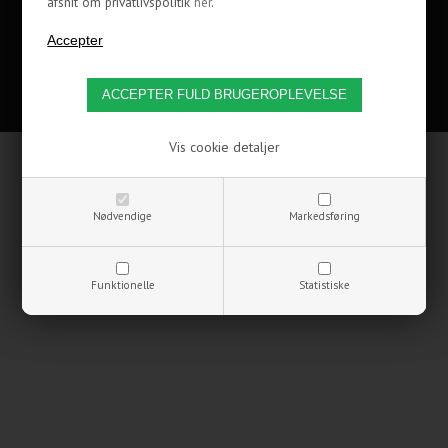
afsnit om privatlivspolitik
her
.
Copyrights © 2002-2021 CoolerKit A/S
Vis cookie detaljer
Nødvendige
Markedsføring
Funktionelle
Statistiske