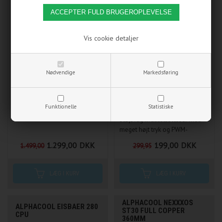
Vis cookie detaljer
Nødvendige
Markedsføring
Rogue er flagskibsmodellen fra
450-2000 RPM, 71,69 CFM, 29,7
Funktionelle
Statistiske
anerkendte Paracon.
dB(A), 4-pin PWM
Støjsvag kvalitetsblæser med
meget højt tryk og PWM-
tilslutning! Specielt velegnet til
1.299,00
DKK
199,00
DKK
1.499,00
299,95
kølere og radiatorer!
ALPHACOOL NEXXXOS
ALPHACOOL EISBAER 280
ST30 FULL COPPER
CPU
360MM