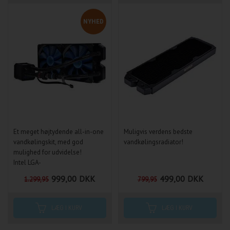
NYHED
Et meget højtydende all-in-one
Muligvis verdens bedste
vandkølingskit, med god
vandkølingsradiator!
mulighed for udvidelse!
Intel LGA-
1150/1151/1155/1156, 2011(-3),
999,00
DKK
499,00
DKK
1.299,95
799,95
2066, 775 & AMD
939/AM2/AM2+ /AM3/AM3+
/FM1/FM2/FM2+