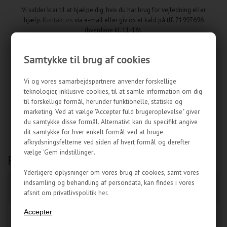
Vi sidder klar til at hjælpe dig, hvis du har brug for vejledning eller
hjælp.
Kontakt os
via e-mail eller giv os et kald på tlf. 71997696
(hverdage kl. 11-16).
Samtykke til brug af cookies
Vi og vores samarbejdspartnere anvender forskellige
teknologier, inklusive cookies, til at samle information om dig
14 dages returret
til forskellige formål, herunder funktionelle, statiske og
Hvis du ombestemmer dig og ønsker at fortryde dit køb, har du altid
marketing. Ved at vælge "Accepter fuld brugeroplevelse" giver
14 dages returret hos CoolerKit. Fortrydelsesfristen gælder fra den
du samtykke disse formål. Alternativt kan du specifikt angive
dag du har modtaget din vare.
dit samtykke for hver enkelt formål ved at bruge
afkrydsningsfelterne ved siden af hvert formål og derefter
vælge 'Gem indstillinger'.
POPULÆRE PRODUKTER:
Yderligere oplysninger om vores brug af cookies, samt vores
NOCTUA NF-F12
indsamling og behandling af persondata, kan findes i vores
PARACON ROGUE GAMER
INDUSTRIALPPC-2000
STOL - RØD
afsnit om privatlivspolitik
her
.
PWM - 120MM
NYHED
NYHED