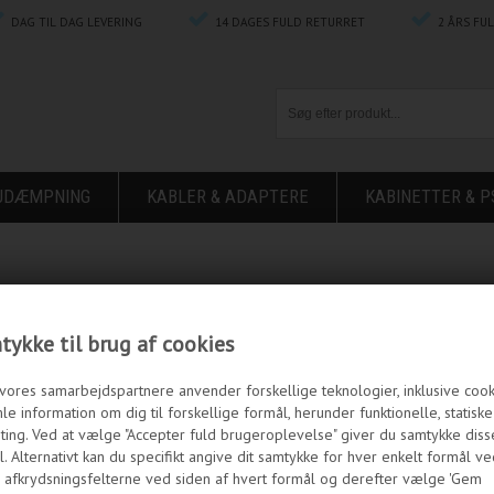
DAG TIL DAG LEVERING
14 DAGES FULD RETURRET
2 ÅRS FU
ØJDÆMPNING
KABLER & ADAPTERE
KABINETTER & P
ykke til brug af cookies
vores samarbejdspartnere anvender forskellige teknologier, inklusive cookie
le information om dig til forskellige formål, herunder funktionelle, statisk
ting. Ved at vælge "Accepter fuld brugeroplevelse" giver du samtykke diss
. Alternativt kan du specifikt angive dit samtykke for hver enkelt formål ve
 afkrydsningsfelterne ved siden af hvert formål og derefter vælge 'Gem