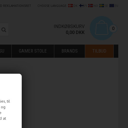
LD REKLAMATIONSRET
CHOOSE LANGUAGE:
DK
FI
NO
SE
EU
0
INDKØBSKURV
0
0,00
DKK
SU
GAMER STOLE
BRANDS
TILBUD
s, til
e og
e
d at