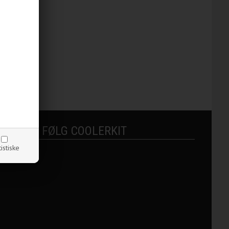
FØLG COOLERKIT
tistiske