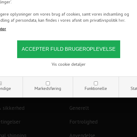
linger'.
igere oplysninger om vores brug af cookies, samt vores indsamling og
ling af persondata, kan findes i vores afsnit om privatlivspolitik
her
.
Vis cookie detaljer
ATION
OM OS
ndige
Markedsføring
Funktionelle
Sta
evering
Om CoolerKit
& sikkerhed
Generelt
tingelser
Fortrolighed
nal shipping
Anvendelse