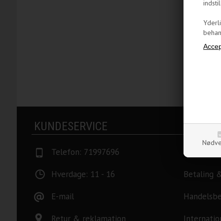
indstil
Yderl
behand
KUNDESERVICE
INFORM
Nødve
Telefon: 71997696
Fragt & l
Hverdage: 11 - 16
Betaling 
E-mail
Handelsbe
Retur & reklamation
Internatio