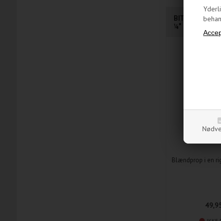
Yderl
BITSPOWER - 
behand
¼" BSPP (G¼) 
Nødve
Blændprop i en rigt
49,9