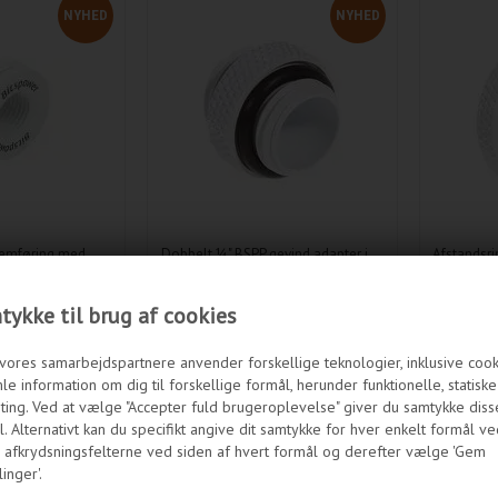
NYHED
NYHED
nemføring med
Dobbelt ¼" BSPP gevind adapter i
Afstandsri
P (G¼") gevind.
flot hvid finish.
hvid finish
ykke til brug af cookies
5
DKK
69,95
DKK
vores samarbejdspartnere anvender forskellige teknologier, inklusive cookie
le information om dig til forskellige formål, herunder funktionelle, statisk
PÅ LAGER
IKKE PÅ LAGER
ting. Ved at vælge "Accepter fuld brugeroplevelse" giver du samtykke diss
. Alternativt kan du specifikt angive dit samtykke for hver enkelt formål ve
 afkrydsningsfelterne ved siden af hvert formål og derefter vælge 'Gem
linger'.