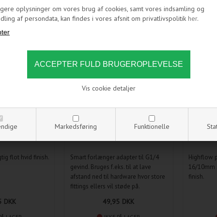
igere oplysninger om vores brug af cookies, samt vores indsamling og
BLÆNDPROP -
BITSPOWER - G¼ EXTENDER -
BITSPOW
ling af persondata, kan findes i vores afsnit om privatlivspolitik
her
.
- WHITE
WHITE
16/10MM
NYHED
NYHED
Vis cookie detaljer
ndige
Markedsføring
Funktionelle
Sta
ig flot hvid finish.
Smart forlænger adapter til G1/4
Highflow pu
gevind. Bruges f.eks. til at lave
16/10mm sl
afstand ned til hardware hvor store
finish.
fittings ellers vil støde på.
5
DKK
49,95
DKK