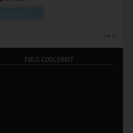
IKKE PÅ LAGER
Side 1/1
FØLG COOLERKIT