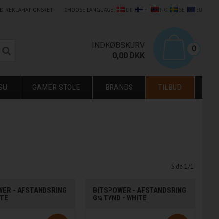
LD REKLAMATIONSRET
CHOOSE LANGUAGE:
DK
FI
NO
SE
EU
0
INDKØBSKURV
0
0,00
DKK
SU
GAMER STOLE
BRANDS
TILBUD
Side 1/1
WER - AFSTANDSRING
BITSPOWER - AFSTANDSRING
ITE
G¼ TYND - WHITE