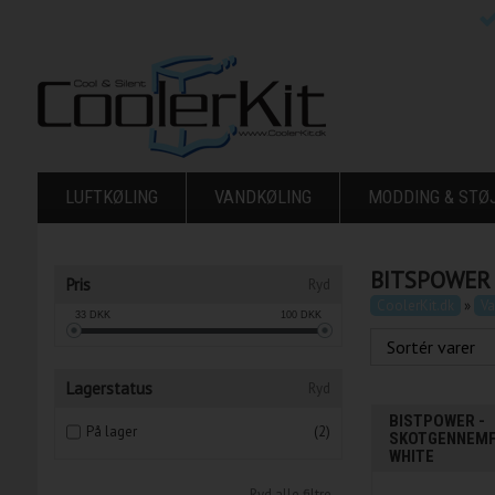
LUFTKØLING
VANDKØLING
MODDING & ST
BITSPOWER
Pris
Ryd
CoolerKit.dk
»
Va
33
DKK
100
DKK
Lagerstatus
Ryd
BISTPOWER -
På lager
(2)
SKOTGENNEMFØ
WHITE
Ryd alle filtre