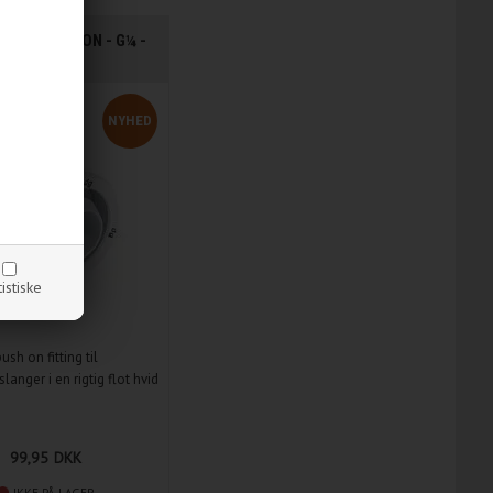
ER - PUSH ON - G¼ -
 - WHITE
NYHED
tistiske
sh on fitting til
anger i en rigtig flot hvid
99,95
DKK