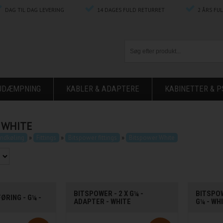
DAG TIL DAG LEVERING
14 DAGES FULD RETURRET
2 ÅRS FU
ØJDÆMPNING
KABLER & ADAPTERE
KABINETTER & P
 WHITE
ndkøling
»
Fittings
»
Bitspower fittings
»
Bitspower White
BITSPOWER - 2 X G¼ -
BITSPO
RING - G¼ -
ADAPTER - WHITE
G¼ - WH