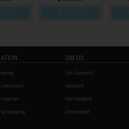
PÅ LAGER
IKKE PÅ LAGER
ATION
OM OS
evering
Om CoolerKit
& sikkerhed
Generelt
tingelser
Fortrolighed
nal shipping
Anvendelse