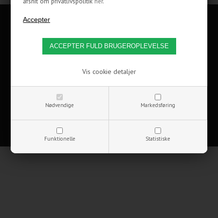
afsnit om privatlivspolitik
her
.
KUNDESERVICE
INFORMATION
OM OS
Vis cookie detaljer
FØLG COOLERKIT
Nødvendige
Markedsføring
Copyrights © 2002-2021 CoolerKit A/S
Funktionelle
Statistiske