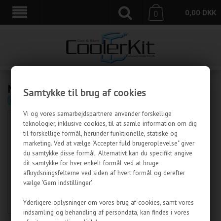
0,00
DKK
0
MODDING & STØJDÆMPNING
Samtykke til brug af cookies
CoolerKit.dk
»
Modding & støjdæmpning
Vi og vores samarbejdspartnere anvender forskellige
teknologier, inklusive cookies, til at samle information om dig
til forskellige formål, herunder funktionelle, statiske og
marketing. Ved at vælge "Accepter fuld brugeroplevelse" giver
du samtykke disse formål. Alternativt kan du specifikt angive
dit samtykke for hver enkelt formål ved at bruge
afkrydsningsfelterne ved siden af hvert formål og derefter
vælge 'Gem indstillinger'.
CASEMODDING
STØJDÆMPNING
DIVERSE
Yderligere oplysninger om vores brug af cookies, samt vores
indsamling og behandling af persondata, kan findes i vores