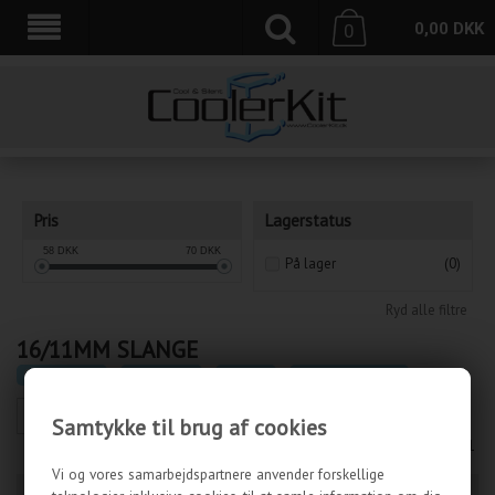
0,00
DKK
0
Pris
Lagerstatus
58
DKK
70
DKK
På lager
(0)
Ryd alle filtre
16/11MM SLANGE
CoolerKit.dk
»
Vandkøling
»
Slanger
»
16/11mm slange
Samtykke til brug af cookies
Side 1/1
Vi og vores samarbejdspartnere anvender forskellige