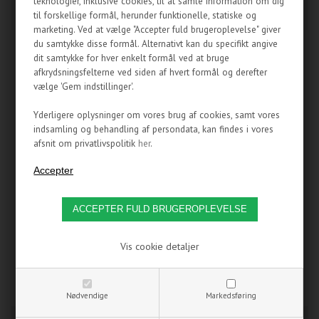
teknologier, inklusive cookies, til at samle information om dig
MASTERKLEER -
XSPC HIGH FLEX -
15,9/11,1MM - KLAR
16/11MM - 2M - KLAR
til forskellige formål, herunder funktionelle, statiske og
marketing. Ved at vælge "Accepter fuld brugeroplevelse" giver
du samtykke disse formål. Alternativt kan du specifikt angive
dit samtykke for hver enkelt formål ved at bruge
afkrydsningsfelterne ved siden af hvert formål og derefter
vælge 'Gem indstillinger'.
Yderligere oplysninger om vores brug af cookies, samt vores
indsamling og behandling af persondata, kan findes i vores
afsnit om privatlivspolitik
her
.
Den mest optimale størrelse
Den mest optimale størrelse
slange til vandkøling!
slange til vandkøling!
Vis cookie detaljer
59,95
DKK
69,00
DKK
Nødvendige
Markedsføring
IKKE PÅ LAGER
IKKE PÅ LAGER