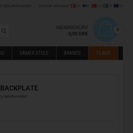
LD REKLAMATIONSRET
CHOOSE LANGUAGE:
DK
FI
NO
SE
EU
0
INDKØBSKURV
0
0,00
DKK
SU
GAMER STOLE
BRANDS
TILBUD
 BACKPLATE
cy kølehoveder.