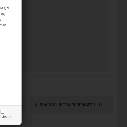
s, til
e og
e
d at
UE - 1L
ALPHACOOL ULTRA PURE WATER - 1L
tistiske