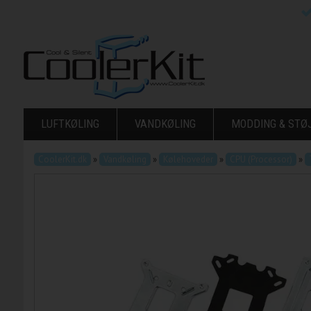
LUFTKØLING
VANDKØLING
MODDING & ST
CoolerKit.dk
»
Vandkøling
»
Kølehoveder
»
CPU (Processor)
»