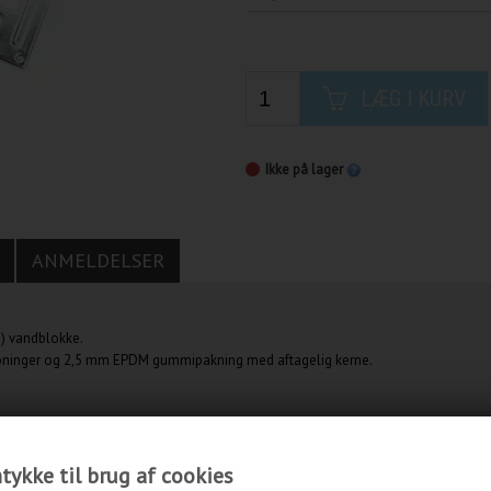
LÆG I KURV
Ikke på lager
ANMELDELSER
) vandblokke.
dåbninger og 2,5 mm EPDM gummipakning med aftagelig kerne.
ykke til brug af cookies