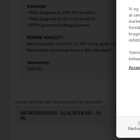
Indeholder
Vi og 
- Metal bagplade til AMD AM4 bundkort
at sam
- Metal bagplade til LGA-115x bundkort
marke
- EPDM-gummi med aftagelig kerne
formål
bruge
BEMÆRK VENLIGST!
indstil
Ikke kompatibel med AM2 (+), AM3 (+) og ældre S940 / 939/754 
Nødvendige monteringsskruer er ikke inkluderet!
Yderl
behand
Varenummer:
02EK462
Kunder som har købt dette produkt, har også købt:
ANTIKORROSIONS- OG ALGEVÆSKE - 50
EKWB EK-
ML
Nødve