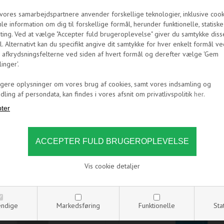
vores samarbejdspartnere anvender forskellige teknologier, inklusive cookie
le information om dig til forskellige formål, herunder funktionelle, statisk
ting. Ved at vælge "Accepter fuld brugeroplevelse" giver du samtykke diss
. Alternativt kan du specifikt angive dit samtykke for hver enkelt formål ve
 afkrydsningsfelterne ved siden af hvert formål og derefter vælge 'Gem
linger'.
bundkort!
igere oplysninger om vores brug af cookies, samt vores indsamling og
ling af persondata, kan findes i vores afsnit om privatlivspolitik
her
.
Vis cookie detaljer
CRYOFUEL - CLEAR - 1L
EKWB EK-CRYOFUEL - NAVY BL
ndige
Markedsføring
Funktionelle
Sta