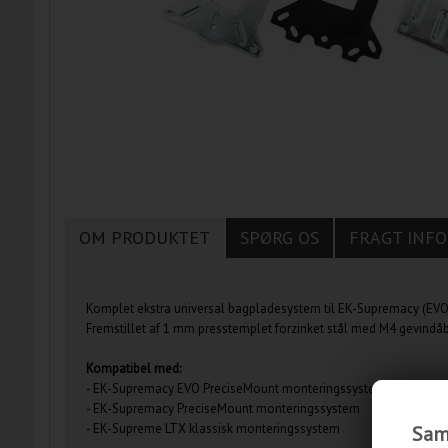
OM PRODUKTET
SPØRG OS
FRAGT INFO
Komplet ekstra universal bagpladesystem til EK-Supremacy (EVO
Fremstillet af 1 mm presstemplet forzinket stål med M4 gevin
Kompatibel med:
- EK-Supremacy EVO PreciseMount monteringssystem
- EK-Supremacy PreciseMount monteringssystem
- EK-Supreme LTX klassisk monteringssystem
Samt