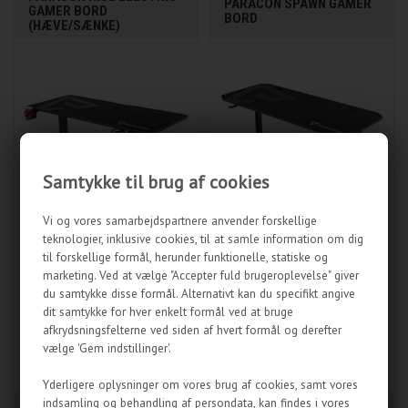
PARACON SPAWN GAMER
GAMER BORD
BORD
(HÆVE/SÆNKE)
Samtykke til brug af cookies
Vi og vores samarbejdspartnere anvender forskellige
teknologier, inklusive cookies, til at samle information om dig
til forskellige formål, herunder funktionelle, statiske og
marketing. Ved at vælge "Accepter fuld brugeroplevelse" giver
du samtykke disse formål. Alternativt kan du specifikt angive
dit samtykke for hver enkelt formål ved at bruge
afkrydsningsfelterne ved siden af hvert formål og derefter
1.999,00
DKK
1.399,00
DKK
vælge 'Gem indstillinger'.
IKKE PÅ LAGER
IKKE PÅ LAGER
Yderligere oplysninger om vores brug af cookies, samt vores
indsamling og behandling af persondata, kan findes i vores