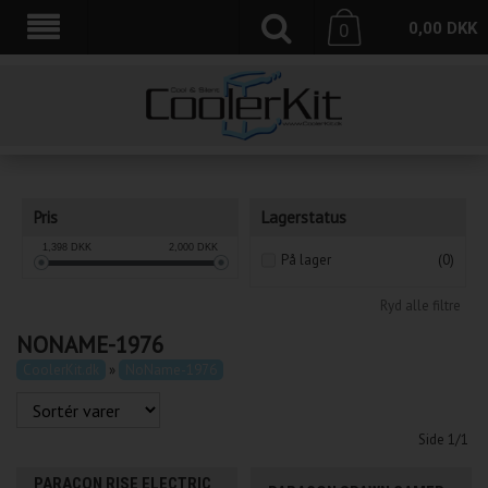
0,00
DKK
0
Pris
Lagerstatus
1,398
DKK
2,000
DKK
På lager
(0)
Ryd alle filtre
NONAME-1976
CoolerKit.dk
»
NoName-1976
Side 1/1
PARACON RISE ELECTRIC