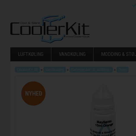
LUFTKØLING
VANDKØLING
MODDING & ST
CoolerKit.dk
»
Vandkøling
»
Kølevæsker & additiver
»
Dyes
NYHED