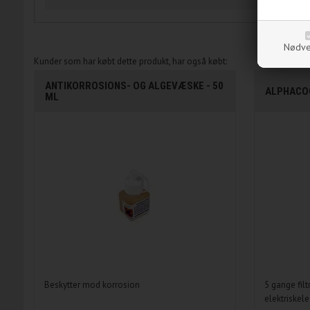
Nødve
Kunder som har købt dette produkt, har også købt:
ANTIKORROSIONS- OG ALGEVÆSKE - 50
ALPHACOO
ML
Beskytter mod korrosion
5 gange filt
elektriskel