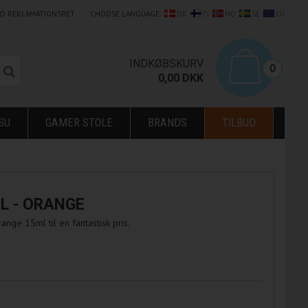
LD REKLAMATIONSRET
CHOOSE LANGUAGE:
DK
FI
NO
SE
EU
0
INDKØBSKURV
0
0,00
DKK
SU
GAMER STOLE
BRANDS
TILBUD
L - ORANGE
ge 15ml til en fantastisk pris.