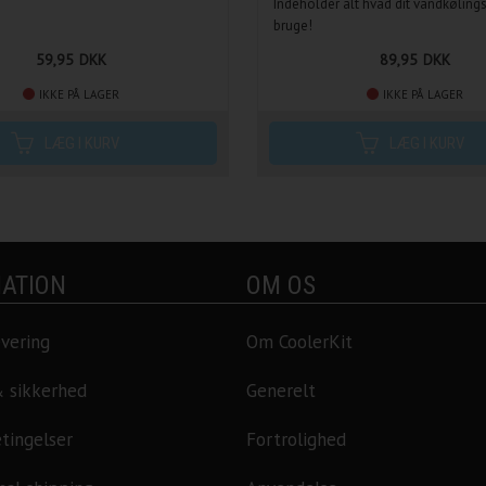
Indeholder alt hvad dit vandkøling
bruge!
Klar
59,95
DKK
89,95
DKK
IKKE PÅ LAGER
IKKE PÅ LAGER
ATION
OM OS
evering
Om CoolerKit
& sikkerhed
Generelt
tingelser
Fortrolighed