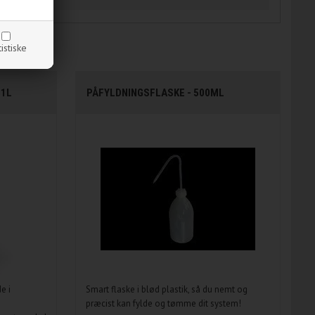
tistiske
 1L
PÅFYLDNINGSFLASKE - 500ML
e i
Smart flaske i blød plastik, så du nemt og
præcist kan fylde og tømme dit system!