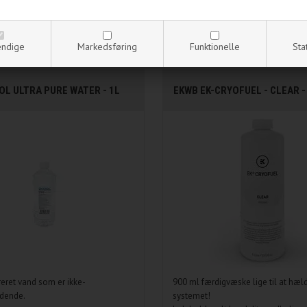
ndige
Markedsføring
Funktionelle
Sta
L ULTRA PURE WATER - 1L
EKWB EK-CRYOFUEL - CLEAR -
reret vand som er ikke-
900 ml færdigvæske lige til at hæld
edende.
systemet!