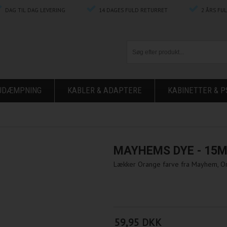
DAG TIL DAG LEVERING
14 DAGES FULD RETURRET
2 ÅRS FU
ØJDÆMPNING
KABLER & ADAPTERE
KABINETTER & P
MAYHEMS DYE - 15M
Lækker Orange farve fra Mayhem, Oran
59,95 DKK