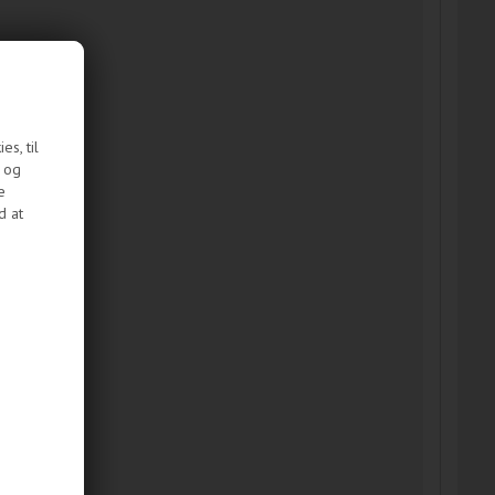
s, til
e og
e
d at