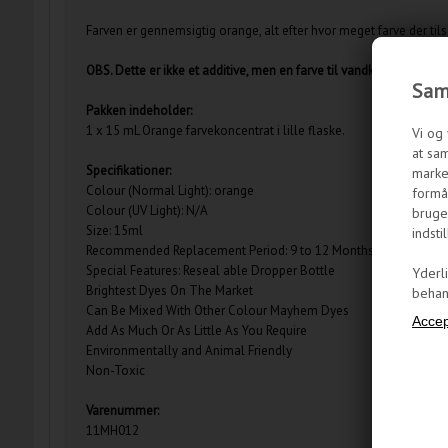
Farven er gennemsigtig orange, alt efter hvor meget farve der til
OBS. Dette er ikke et additive, men en farve til vandkølingsloop.
Samt
Pakken indeholder:
1 x 15 mL Orange farvekoncentrat i lille flaske.
Vi og 
at sam
Specifikationer:
marke
Colour (Normal Light): orange
formål
Colour (UV Light): N/A
bruge
Size: 15ml
indstil
Recommended Replacement Period: 9 to 12 Months
Special Features: Reseal able Dropper Bottle
Yderl
Brightest Dyes On The Market
behand
Can Be Mixed With Other Colour Mayhem Dyes
Add As Much Or As Little As You Require
Environmentally and Animal Friendly
Non-Toxic
Varenummer:
11MH012