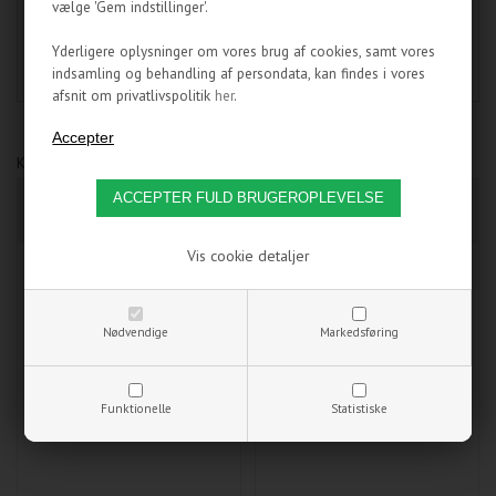
vælge 'Gem indstillinger'.
Varenummer:
09XX002
Yderligere oplysninger om vores brug af cookies, samt vores
indsamling og behandling af persondata, kan findes i vores
afsnit om privatlivspolitik
her
.
Kunder som har købt dette produkt, har også købt:
THERMALPAD -
EK - THERMAL PAD B
120X20MM - 0,5MM
(75X50X0,5MM)
Vis cookie detaljer
Nødvendige
Markedsføring
Funktionelle
Statistiske