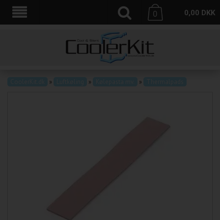
0,00
DKK
0
CoolerKit.dk
»
Luftkøling
»
Kølepasta mv.
»
Thermalpads