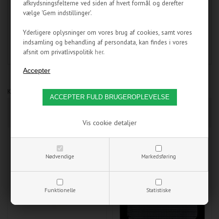
Omformer 1 stk. 4 pin molex stik til 6 stk. 3-pin 12v stik.
afkrydsningsfelterne ved siden af hvert formål og derefter
vælge 'Gem indstillinger'.
Varenummer:
Yderligere oplysninger om vores brug af cookies, samt vores
SB137
indsamling og behandling af persondata, kan findes i vores
afsnit om privatlivspolitik
her
.
Kunder som har købt dette produkt, har også købt:
CLEANING AGENT
BLÆSERFILTER/GITTER -
SYSCLEAN HPD - 50ML
140MM - SORT
Vis cookie detaljer
Nødvendige
Markedsføring
Funktionelle
Statistiske