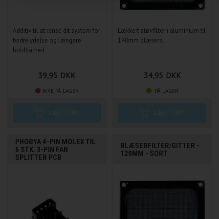
Additiv til at rense dit system for
Lækkert støvfilter i aluminium til
bedre ydelse og længere
140mm blæsere.
holdbarhed
39,95
DKK
34,95
DKK
IKKE PÅ LAGER
PÅ LAGER
PHOBYA 4-PIN MOLEX TIL
BLÆSERFILTER/GITTER -
6 STK. 3-PIN FAN
120MM - SORT
SPLITTER PCB