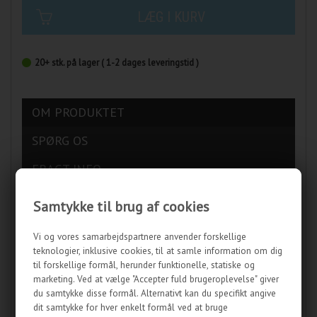
LÆG I KURV
20+
stk.
på lager
( 1-2 dages leveringstid )
OM PRODUKTET
SPØRG OS
FRAGT INFO
ANMELDELSER
Samtykke til brug af cookies
Sunbeam PCI Connector - 3 pin giver dig 6 stk. eksterne 3 pin
Vi og vores samarbejdspartnere anvender forskellige
stik på dit kabinet.
teknologier, inklusive cookies, til at samle information om dig
til forskellige formål, herunder funktionelle, statiske og
PCI panelet er genialt til montering af blæsere mv. uden for
marketing. Ved at vælge "Accepter fuld brugeroplevelse" giver
kabinette - f.eks. ved brug af ekstern vandkølings radiator.
du samtykke disse formål. Alternativt kan du specifikt angive
dit samtykke for hver enkelt formål ved at bruge