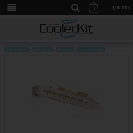
0,00
DKK
0
CoolerKit.dk
»
Luftkøling
»
Blæsere
»
Adapter kabler