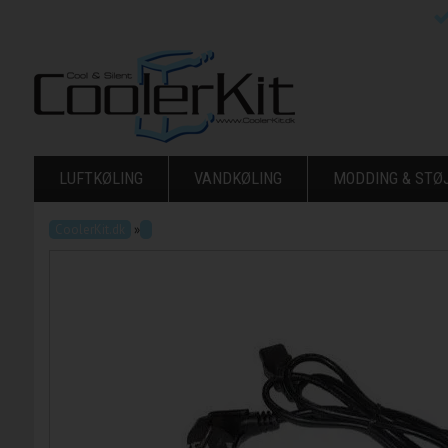
LUFTKØLING
VANDKØLING
MODDING & ST
CoolerKit.dk
»