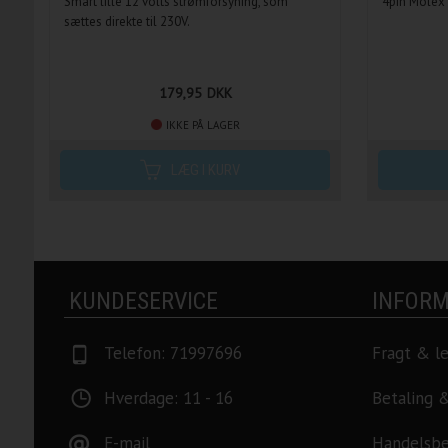
Smart lille 12 volts strømforsyning, som
4pin Molex 
sættes direkte til 230V.
179,95
DKK
IKKE PÅ LAGER
KUNDESERVICE
INFORM
Telefon: 71997696
Fragt & l
Hverdage: 11 - 16
Betaling 
E-mail
Handelsbe