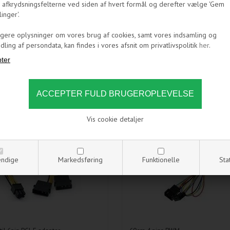
 afkrydsningsfelterne ved siden af hvert formål og derefter vælge 'Gem
linger'.
igere oplysninger om vores brug af cookies, samt vores indsamling og
ling af persondata, kan findes i vores afsnit om privatlivspolitik
her
.
TER - 4 PIN TIL 6 PIN PCI-E
4 PIN PWM FOLÆNGERKABEL -
Vis cookie detaljer
ndige
Markedsføring
Funktionelle
Sta