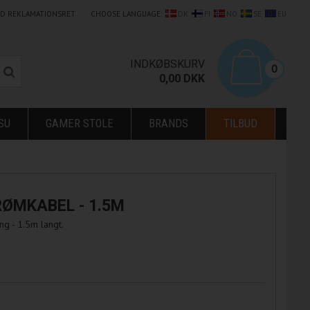
LD REKLAMATIONSRET
CHOOSE LANGUAGE:
DK
FI
NO
SE
EU
0
INDKØBSKURV
0
0,00
DKK
SU
GAMER STOLE
BRANDS
TILBUD
ØMKABEL - 1.5M
g - 1.5m langt.