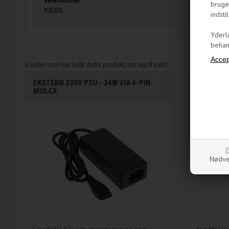
Varenummer:
bruge
XX005
indstil
Yderl
behand
Kunder som har købt dette produkt, har også købt:
EKSTERN 230V PSU - 24W VIA 4-PIN
KABELADAP
MOLEX
Nødve