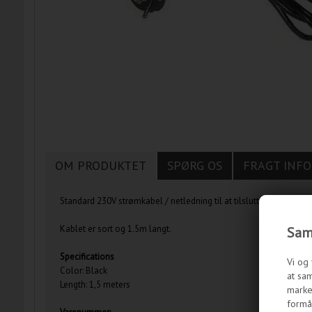
OM PRODUKTET
SPØRG OS
FRAGT INFO
Standard 230V strømkabel / netledning til at tilslutte computeren t
Kablet er sort og 1.5m langt.
Samt
Specifications
Vi og 
Color: Black
at sam
Length: 1,5 meters
marke
formål