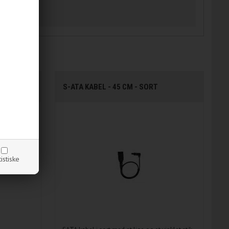
 60 CM
S-ATA KABEL - 45 CM - SORT
tistiske