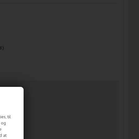
d )
s, til
e og
e
d at