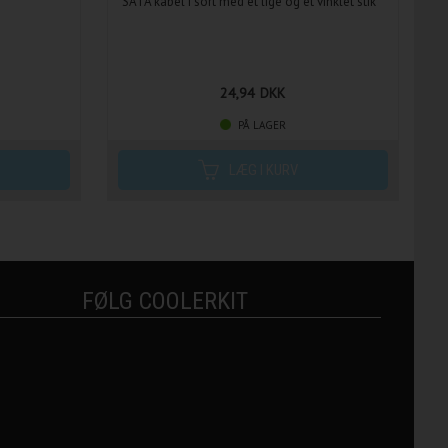
SATA kabel i sort med et lige og et vinklet stik
24,94
DKK
PÅ LAGER
FØLG COOLERKIT