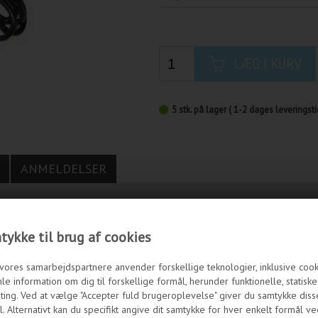
LÆG I KURV
5
stk.
på lager
( 1-2 dages leveringsti
ANMELDELSER
il en stikkontakt eller en stikdåse. Med 2 bens stik.
ykke til brug af cookies
vores samarbejdspartnere anvender forskellige teknologier, inklusive cookie
le information om dig til forskellige formål, herunder funktionelle, statisk
ting. Ved at vælge "Accepter fuld brugeroplevelse" giver du samtykke diss
. Alternativt kan du specifikt angive dit samtykke for hver enkelt formål ve