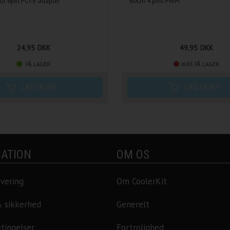
til 6pin PCI-E adapter
60cm 4 pins PWM
24,95
DKK
49,95
DKK
PÅ LAGER
IKKE PÅ LAGER
ATION
OM OS
evering
Om CoolerKit
& sikkerhed
Generelt
tingelser
Fortrolighed