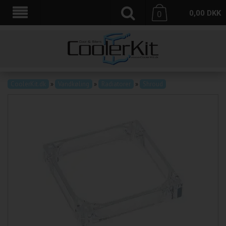
0,00
DKK
0
CoolerKit.dk
»
Vandkøling
»
Radiatorer
»
Shroud