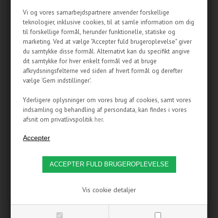
radiator, og giver optil 10-20 % bedre ydelse!
Vi og vores samarbejdspartnere anvender forskellige
teknologier, inklusive cookies, til at samle information om dig
Bemærk Phobya Plexi Shroud bliver leveret uden skruer!
til forskellige formål, herunder funktionelle, statiske og
marketing. Ved at vælge "Accepter fuld brugeroplevelse" giver
Specifikationer:
du samtykke disse formål. Alternativt kan du specifikt angive
Material: Plexi
dit samtykke for hver enkelt formål ved at bruge
Colour: Transparent
afkrydsningsfelterne ved siden af hvert formål og derefter
Designed for: 120mm fans
vælge 'Gem indstillinger'.
Hole size: 5mm
Dimensions (LxWxH): 120 x 120 x 20mm
Yderligere oplysninger om vores brug af cookies, samt vores
Weight: 60g
indsamling og behandling af persondata, kan findes i vores
LED holes: 8x5mm
afsnit om privatlivspolitik
her
.
Produktet indeholder:
1 x Phobya Plexi Shroud
Varenummer:
PH068
Vis cookie detaljer