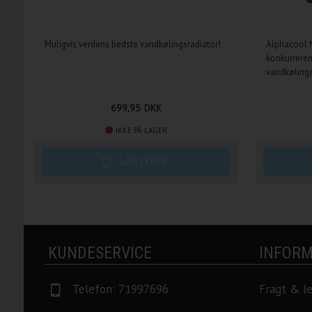
Muligvis verdens bedste vandkølingsradiator!
Alphacool
konkurreren
vandkølings
699,95
DKK
IKKE PÅ LAGER
KUNDESERVICE
INFORM
Telefon: 71997696
Fragt & l