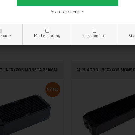
Vis cookie detaljer
ndige
Markedsføring
Funktionelle
Sta
OL NEXXXOS MONSTA 280MM
ALPHACOOL NEXXXOS MONS
NYHED