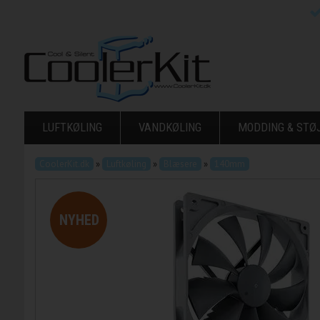
LUFTKØLING
VANDKØLING
MODDING & ST
CoolerKit.dk
»
Luftkøling
»
Blæsere
»
140mm
NYHED