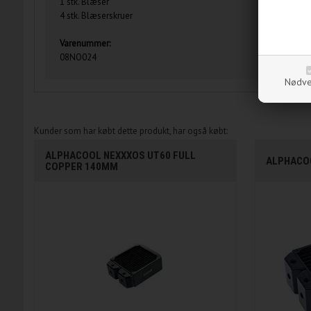
1 stk. Blæser
4 stk. Blæserskruer
Varenummer:
08NO024
Nødve
Kunder som har købt dette produkt, har også købt:
ALPHACOOL NEXXXOS UT60 FULL
ALPHACO
COPPER 140MM