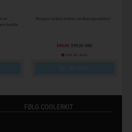
m er
Muligvis verdens bedste vandkølingsradiator!
dens bedste
K
549,95
399,00
DKK
IKKE PÅ LAGER
FØLG COOLERKIT