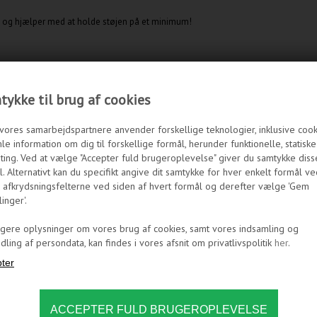
id og hjælper med at holde støjen på et minimum!
ykke til brug af cookies
vores samarbejdspartnere anvender forskellige teknologier, inklusive cookie
le information om dig til forskellige formål, herunder funktionelle, statisk
ting. Ved at vælge "Accepter fuld brugeroplevelse" giver du samtykke diss
. Alternativt kan du specifikt angive dit samtykke for hver enkelt formål ve
 afkrydsningsfelterne ved siden af hvert formål og derefter vælge 'Gem
linger'.
igere oplysninger om vores brug af cookies, samt vores indsamling og
ling af persondata, kan findes i vores afsnit om privatlivspolitik
her
.