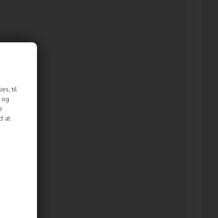
s, til
e og
e
d at