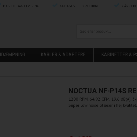
DAG TIL DAG LEVERING
14 DAGES FULD RETURRET
2 ÅRS FU
ØJDÆMPNING
KABLER & ADAPTERE
KABINETTER & P
NOCTUA NF-P14S RE
1200 RPM, 64,92 CFM, 19,6 dB(A), 3-
Super low noise blæser i høj kvalitet.