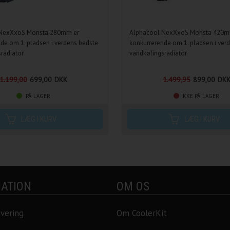
 NexXxoS Monsta 280mm er
Alphacool NexXxoS Monsta 420m
de om 1. pladsen i verdens bedste
konkurrerende om 1. pladsen i ver
radiator
vandkølingsradiator
1.199,00
699,00
DKK
1.499,95
899,00
DK
PÅ LAGER
IKKE PÅ LAGER
ATION
OM OS
evering
Om CoolerKit