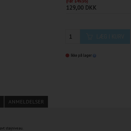
(Før
149,95
)
129,00 DKK
LÆG I KURV
Ikke på lager
ANMELDELSER
avt støjniveau.