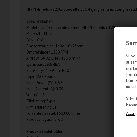
NF-P14s redux-1200s specielle SSO-lejer giver uhørt lang levet
Specifikationer:
Modelnavn (producentnummer): NF-P14s redux-1200
Materiale: Plast
Farve: Grå
Samt
Blæserstørrelse: 140x140x25mm
Omdrejninger: 1200 RPM
Vi og 
Airflow: 64,92 CFM / 110,3 m³/h
at sam
Lydniveau: 19,6 dBA
marke
Statisk tryk: 1,29 mm H2O
formål
Lejer: SSO-Bearing
bruge
Input Power (W): 0,96
indstil
Input Current (A): 0,08
Volt (V): 12
Yderl
Tilslutning: 3-pin
behand
RPM aflæsning: Ja
Forventet levetid: 150.000 timer
Producent garanti: 6 år
Produktet indeholder: