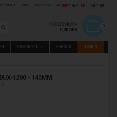
LD REKLAMATIONSRET
CHOOSE LANGUAGE:
DK
FI
NO
SE
EU
0
INDKØBSKURV
0
0,00
DKK
SU
GAMER STOLE
BRANDS
TILBUD
DUX-1200 - 140MM
pin