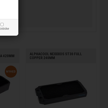
tistiske
ALPHACOOL NEXXXOS ST30 FULL
TA 420MM
COPPER 240MM
NYHED