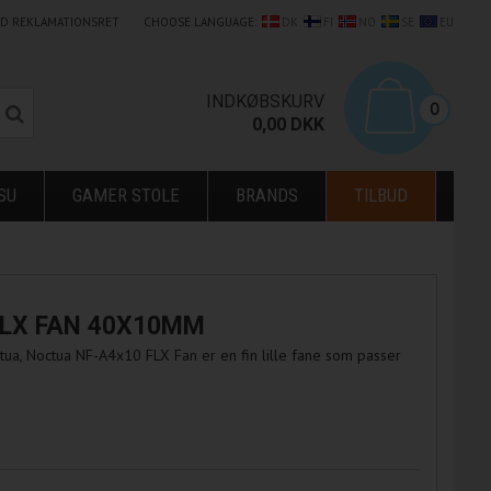
LD REKLAMATIONSRET
CHOOSE LANGUAGE:
DK
FI
NO
SE
EU
0
INDKØBSKURV
0
0,00
DKK
SU
GAMER STOLE
BRANDS
TILBUD
FLX FAN 40X10MM
ua, Noctua NF-A4x10 FLX Fan er en fin lille fane som passer