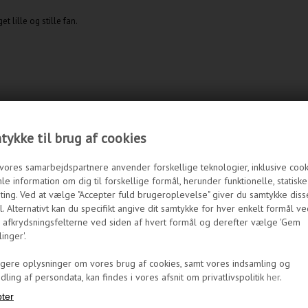
lille og stille fan.
ykke til brug af cookies
vores samarbejdspartnere anvender forskellige teknologier, inklusive cookie
le information om dig til forskellige formål, herunder funktionelle, statisk
ting. Ved at vælge "Accepter fuld brugeroplevelse" giver du samtykke diss
. Alternativt kan du specifikt angive dit samtykke for hver enkelt formål ve
 afkrydsningsfelterne ved siden af hvert formål og derefter vælge 'Gem
linger'.
igere oplysninger om vores brug af cookies, samt vores indsamling og
ling af persondata, kan findes i vores afsnit om privatlivspolitik
her
.