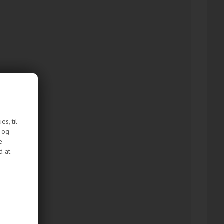
s, til
e og
e
d at