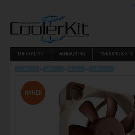
LUFTKØLING
VANDKØLING
MODDING & ST
CoolerKit.dk
»
Luftkøling
»
Blæsere
»
Under 60mm
NYHED