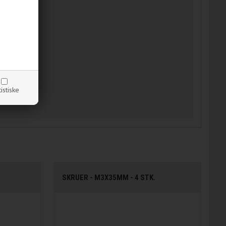
tistiske
SKRUER - M3X35MM - 4 STK.