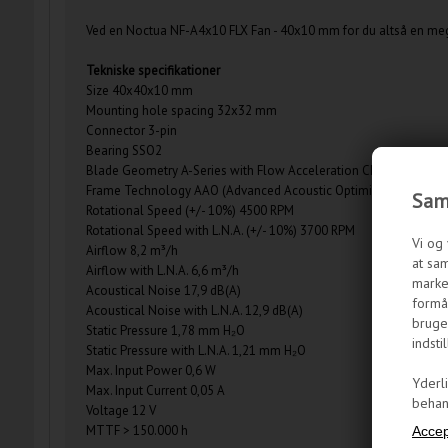
Ved en Noctua NF-A4x10 FLX Fan - 40x10 mm for du altså en meget 
Tekniske specifikationer
Size 40x40x10 mm
Mounting hole spacing 32x32 mm
Connector 3-pin
Bearing SSO2
Blade Geometry A-Series with Flow Acceleration Channels
Frame Technology AAO (Advanced Acoustic Optimisation)
Samt
Rotational Speed (+/- 10%) 4500 RPM
Rotational Speed with L.N.A. (+/- 10%) 3700 RPM
Vi og 
Airflow 8,2 m³/h
at sam
Airflow with L.N.A. 6,6 m³/h
marke
Acoustical Noise 17,9 dB(A)
formål
Acoustical Noise with L.N.A. 12,9 dB(A)
bruge
Static Pressure 1,78 mm H₂O
indstil
Static Pressure with L.N.A. 1,21 mm H₂O
Max. Input Power 0,6 W
Yderl
Max. Input Current 0,05 A
behand
Voltage 12 V
MTTF > 150.000 h