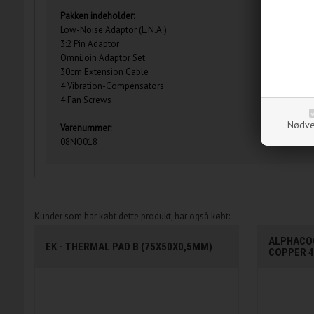
Pakken indeholder:
Low-Noise Adaptor (L.N.A.)
3:2 Pin Adaptor
OmniJoin Adaptor Set
30cm Extension Cable
4 Vibration-Compensators
4 Fan Screws
Nødve
Varenummer:
08NO018
Kunder som har købt dette produkt, har også købt:
ALPHACOO
EK - THERMAL PAD B (75X50X0,5MM)
COPPER 