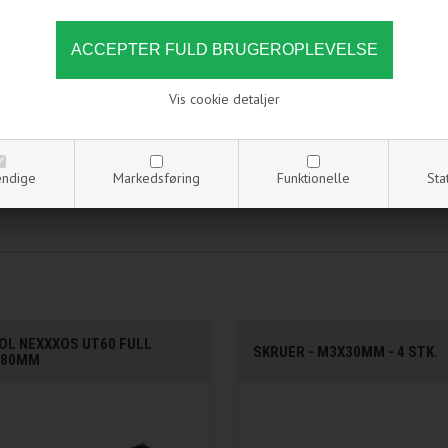
Vis cookie detaljer
ndige
Markedsføring
Funktionelle
Sta
L NEXXXOS UT60 FULL
SKRUER - M3X30MM - 4 STK.
480MM