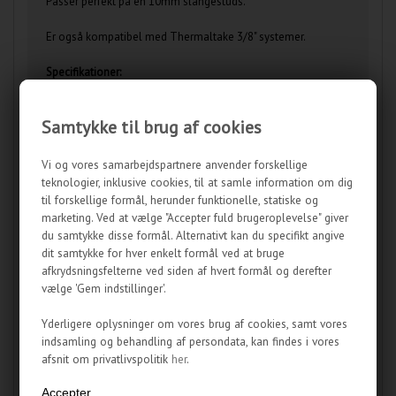
Passer perfekt på en 10mm slangestuds.
Er også kompatibel med Thermaltake 3/8" systemer.
Specifikationer:
Modelnavn (producentnummer): Feser Tube - FT - Active UV
Hose - ID 3/8" - UV LIGHT BLUE
Samtykke til brug af cookies
Materiale: PVC
Farve: UV-lyseblå
Indre Diameter: 9,65 mm (3/8")
Vi og vores samarbejdspartnere anvender forskellige
Ydre Diameter: 12,7 mm (1/2")
teknologier, inklusive cookies, til at samle information om dig
Vægtykkelse: 1,52mm
til forskellige formål, herunder funktionelle, statiske og
Venderadius:
marketing. Ved at vælge "Accepter fuld brugeroplevelse" giver
Max arbejdstryk:
du samtykke disse formål. Alternativt kan du specifikt angive
Min - Max temperaturer:
dit samtykke for hver enkelt formål ved at bruge
UV reaktiv
afkrydsningsfelterne ved siden af hvert formål og derefter
vælge 'Gem indstillinger'.
Kompatibilitet:
Yderligere oplysninger om vores brug af cookies, samt vores
High Flow - 3/8" (10mm)
indsamling og behandling af persondata, kan findes i vores
Push On - 13/10mm
afsnit om privatlivspolitik
her
.