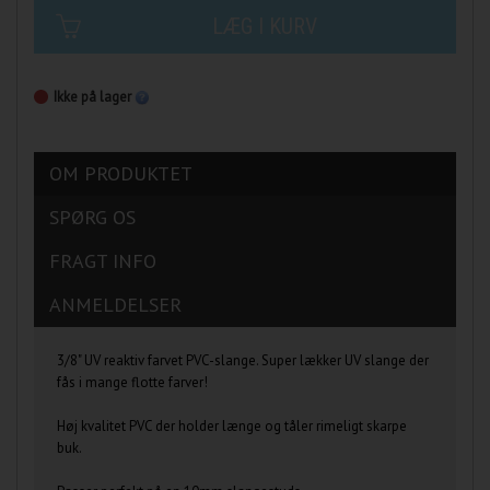
LÆG I KURV
Ikke på lager
OM PRODUKTET
SPØRG OS
FRAGT INFO
ANMELDELSER
3/8" UV reaktiv farvet PVC-slange. Super lækker UV slange der
fås i mange flotte farver!
Høj kvalitet PVC der holder længe og tåler rimeligt skarpe
buk.