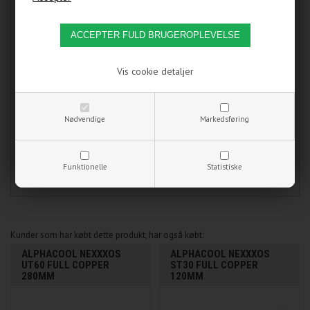
Produktet indeholder:
1 meter slange*
* Hvis der f.eks. bestilles 3 meter slange vil der som
hovedregel blive leveret 1x3 meter slange, og ikke 3x1 meter.
Vis cookie detaljer
Bemærk venligst, at vi prøver så vidt muligt at levere alt
slange i et stykke. Hvis det ikke er muligt, vil du modtage den
bestilte længde i maksimum 2 stykker og ca. 10 cm ekstra
som kompensation.
Nødvendige
Markedsføring
Varenummer:
07TF008
Funktionelle
Statistiske
Kunder som har købt dette produkt, har også købt:
ALPHACOOL NEXXXOS
ALPHACOOL NEXXXOS
UT60 FULL COPPER
ST30 FULL COPPER
280MM
120MM