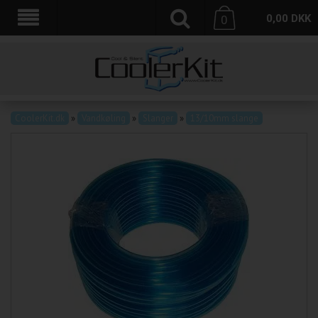
0,00
DKK
0
CoolerKit.dk
»
Vandkøling
»
Slanger
»
13/10mm slange