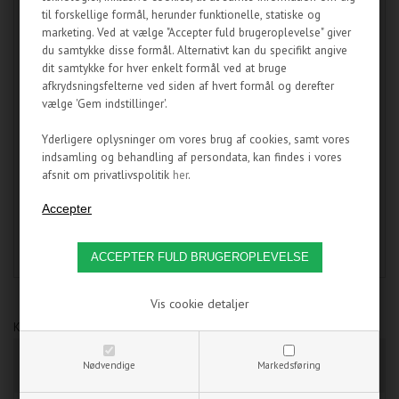
til forskellige formål, herunder funktionelle, statiske og
Brug nedstrygeren til at skære stykker af akryl røret i den
marketing. Ved at vælge "Accepter fuld brugeroplevelse" giver
ønskede længde og sandpapiret til at afrunde kanterne.
du samtykke disse formål. Alternativt kan du specifikt angive
dit samtykke for hver enkelt formål ved at bruge
Pakken indeholder:
afkrydsningsfelterne ved siden af hvert formål og derefter
- 1 x Nedstryger
vælge 'Gem indstillinger'.
- 1 x Sandpapir (P220 grus, 230 mm x 280 mm)
- 1 x Silikone slange Ø9.4mm (L = 33cm)
Yderligere oplysninger om vores brug af cookies, samt vores
- 1 x Silikone slange Ø11.7mm (L = 33cm)
indsamling og behandling af persondata, kan findes i vores
afsnit om privatlivspolitik
her
.
OBS: Kun til erfarne brugere!
Varenummer:
07EK006
Vis cookie detaljer
Kunder som har købt dette produkt, har også købt:
EK-HD PETG TUBE 16/12
EK-HD PETG TUBE 12/10
Nødvendige
Markedsføring
500MM (2 STK.)
500MM (2 STK.)