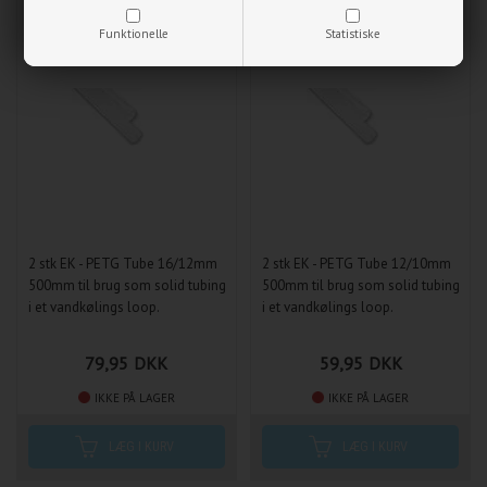
NYHED
NYHED
Funktionelle
Statistiske
2 stk EK - PETG Tube 16/12mm
2 stk EK - PETG Tube 12/10mm
500mm til brug som solid tubing
500mm til brug som solid tubing
i et vandkølings loop.
i et vandkølings loop.
79,95
DKK
59,95
DKK
IKKE PÅ LAGER
IKKE PÅ LAGER