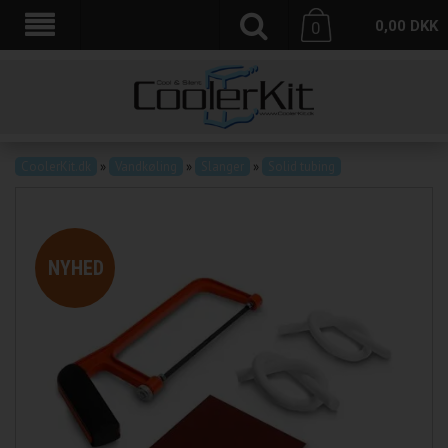
0,00
DKK
0
CoolerKit.dk
»
Vandkøling
»
Slanger
»
Solid tubing
NYHED